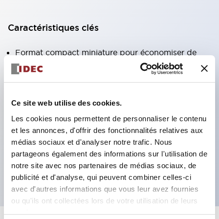
Caractéristiques clés
Format compact miniature pour économiser de
l'espace
Contacts AgCdO SPDT, DPDT, 3PDT ou 4PDT
Haute capacité de commutation (10A)
Ce site web utilise des cookies.
Choix de bornes enfichables ou de type PCB
Les cookies nous permettent de personnaliser le contenu
Options comprenant un voyant lumineux et un
et les annonces, d'offrir des fonctionnalités relatives aux
bouton de vérification
médias sociaux et d'analyser notre trafic. Nous
partageons également des informations sur l'utilisation de
Options de montage incluant montage supérieur,
notre site avec nos partenaires de médias sociaux, de
socle DIN ou socle de montage sur panneau
publicité et d'analyse, qui peuvent combiner celles-ci
avec d'autres informations que vous leur avez fournies
ou qu'ils ont collectées lors de votre utilisation de leurs
services.