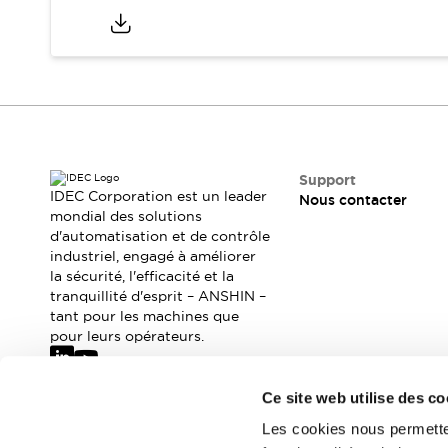
Où acheter
Distributeurs en ligne
Support
IDEC Corporation est un leader
Nous contacter
mondial des solutions
d'automatisation et de contrôle
industriel, engagé à améliorer
la sécurité, l'efficacité et la
tranquillité d'esprit – ANSHIN –
tant pour les machines que
pour leurs opérateurs.
Ce site web utilise des co
Abonnez-vous à notre newsletter
Les cookies nous permetten