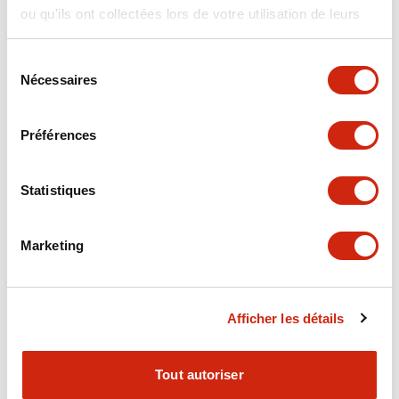
ou qu'ils ont collectées lors de votre utilisation de leurs
+
Spécifications
Tout développer
services.
Electrical Specifications
Sélection
Nécessaires
du
consentement
Electrical Specifications (coil rating)
Préférences
Mechanical Specifications
Statistiques
Marketing
Documents et fichiers
Afficher les détails
Catalogues Et Brochures
Fichiers CAO
Approbations Et 
Tout autoriser
RH Series Power Relays