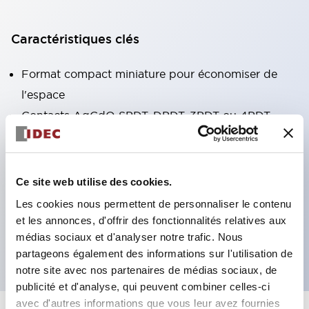
Caractéristiques clés
Format compact miniature pour économiser de
l'espace
Contacts AgCdO SPDT, DPDT, 3PDT ou 4PDT
Haute capacité de commutation (10A)
Choix de bornes enfichables ou de type PCB
Options comprenant un voyant lumineux et un
Ce site web utilise des cookies.
bouton de vérification
Les cookies nous permettent de personnaliser le contenu
Options de montage incluant montage supérieur,
et les annonces, d'offrir des fonctionnalités relatives aux
médias sociaux et d'analyser notre trafic. Nous
socle DIN ou socle de montage sur panneau
partageons également des informations sur l'utilisation de
notre site avec nos partenaires de médias sociaux, de
publicité et d'analyse, qui peuvent combiner celles-ci
avec d'autres informations que vous leur avez fournies