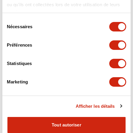
ou qu'ils ont collectées lors de votre utilisation de leurs
+
Spécifications
Tout développer
services.
Electrical Specifications
Sélection
Nécessaires
du
consentement
Electrical Specifications (coil rating)
Préférences
Mechanical Specifications
Statistiques
Marketing
Documents et fichiers
Afficher les détails
Catalogues Et Brochures
Approbations Et Normes
Tout autoriser
RH Series Power Relays