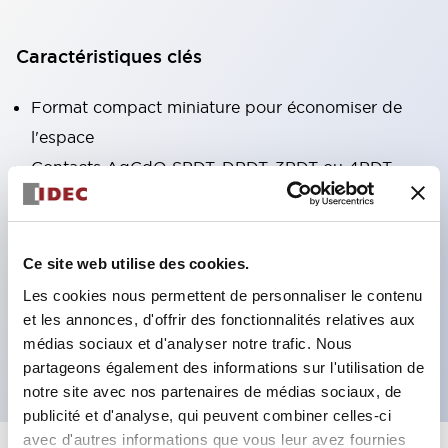
Caractéristiques clés
Format compact miniature pour économiser de
l'espace
Contacts AgCdO SPDT, DPDT, 3PDT ou 4PDT
Haute capacité de commutation (10A)
Choix de bornes enfichables ou de type PCB
Options comprenant un voyant lumineux et un
Ce site web utilise des cookies.
bouton de vérification
Les cookies nous permettent de personnaliser le contenu
Options de montage incluant montage supérieur,
et les annonces, d'offrir des fonctionnalités relatives aux
médias sociaux et d'analyser notre trafic. Nous
socle DIN ou socle de montage sur panneau
partageons également des informations sur l'utilisation de
notre site avec nos partenaires de médias sociaux, de
publicité et d'analyse, qui peuvent combiner celles-ci
avec d'autres informations que vous leur avez fournies