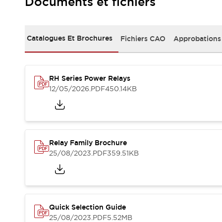
Documents et fichiers
Sécurité Collaborative (Safety 2.0)
Lois et normes relatives à la sécurité
Cours sur l'équipement de sécurité
Tout explorer
Catalogues Et Brochures
Fichiers CAO
Approbations
Tout explorer
Ressources
Fichiers CAO
RH Series Power Relays
Produits conformes aux normes
12/05/2026
.PDF
450.14KB
Documentation
Webinaires
Presse
Vidéothèque
Téléchargements et Mises à jour
Conformité
Relay Family Brochure
Rapports de vulnérabilité
25/08/2023
.PDF
359.51KB
Outils de sélection
Quoi de neuf
Blog
Événements / Séminaires
Support
Quick Selection Guide
Nous contacter
25/08/2023
.PDF
5.52MB