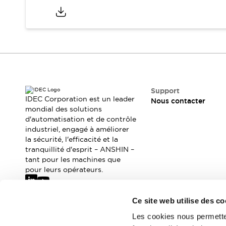
Où acheter
Distributeurs en ligne
Support
IDEC Corporation est un leader
Nous contacter
mondial des solutions
d'automatisation et de contrôle
industriel, engagé à améliorer
la sécurité, l'efficacité et la
tranquillité d'esprit – ANSHIN –
tant pour les machines que
pour leurs opérateurs.
Ce site web utilise des co
Abonnez-vous à notre newsletter
Les cookies nous permetten