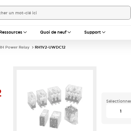
Ressources
Quoi de neuf
Support
RH Power Relay
RH1V2-UWDC12
2
Sélectionner