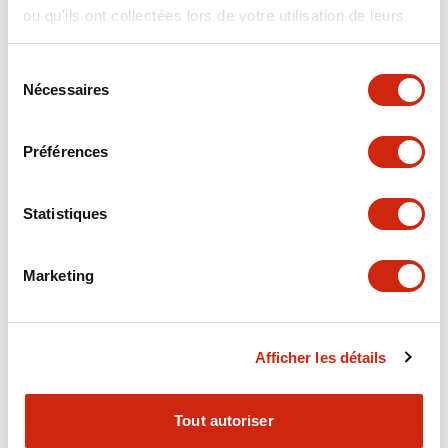
ou qu'ils ont collectées lors de votre utilisation de leurs
+
Spécifications
Tout développer
services.
Electrical Specifications
Sélection
Nécessaires
du
consentement
Electrical Specifications (coil rating)
Préférences
Mechanical Specifications
Statistiques
Marketing
Documents et fichiers
Afficher les détails
Catalogues Et Brochures
Fichiers CAO
Approbations Et 
Tout autoriser
RH Series Power Relays