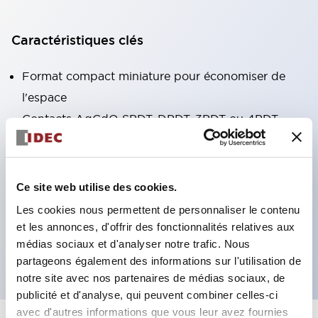
Caractéristiques clés
Format compact miniature pour économiser de
l'espace
Contacts AgCdO SPDT, DPDT, 3PDT ou 4PDT
Haute capacité de commutation (10A)
Choix de bornes enfichables ou de type PCB
Options comprenant un voyant lumineux et un
Ce site web utilise des cookies.
bouton de vérification
Les cookies nous permettent de personnaliser le contenu
Options de montage incluant montage supérieur,
et les annonces, d'offrir des fonctionnalités relatives aux
médias sociaux et d'analyser notre trafic. Nous
socle DIN ou socle de montage sur panneau
partageons également des informations sur l'utilisation de
notre site avec nos partenaires de médias sociaux, de
publicité et d'analyse, qui peuvent combiner celles-ci
avec d'autres informations que vous leur avez fournies