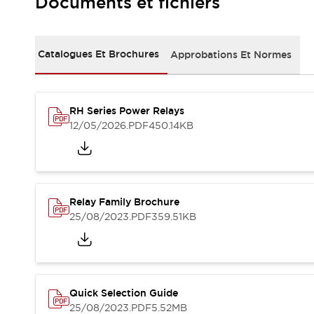
Documents et fichiers
Sécurité Collaborative (Safety 2.0)
Lois et normes relatives à la sécurité
Cours sur l'équipement de sécurité
Tout explorer
Catalogues Et Brochures
Approbations Et Normes
Tout explorer
Ressources
Fichiers CAO
RH Series Power Relays
Produits conformes aux normes
12/05/2026
.PDF
450.14KB
Documentation
Webinaires
Presse
Vidéothèque
Téléchargements et Mises à jour
Conformité
Relay Family Brochure
Rapports de vulnérabilité
25/08/2023
.PDF
359.51KB
Outils de sélection
Quoi de neuf
Blog
Événements / Séminaires
Support
Quick Selection Guide
Nous contacter
25/08/2023
.PDF
5.52MB