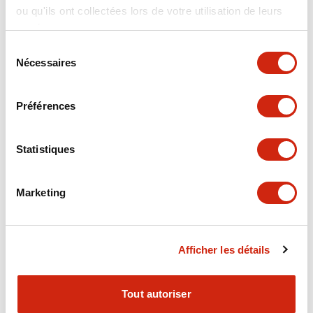
ou qu'ils ont collectées lors de votre utilisation de leurs
+
Spécifications
Tout développer
services.
Electrical Specifications
Sélection
Nécessaires
du
consentement
Electrical Specifications (coil rating)
Préférences
Mechanical Specifications
Statistiques
Marketing
Documents et fichiers
Afficher les détails
Catalogues Et Brochures
Fichiers CAO
Approbations Et 
Tout autoriser
RH Series Power Relays