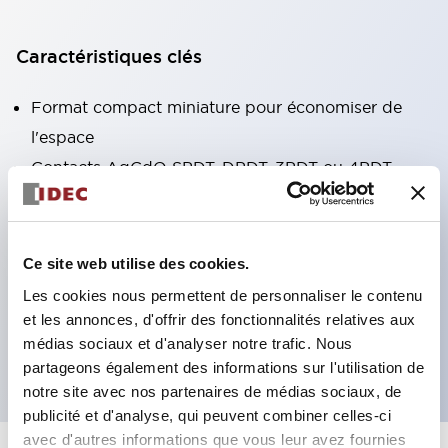
Caractéristiques clés
Format compact miniature pour économiser de
l'espace
Contacts AgCdO SPDT, DPDT, 3PDT ou 4PDT
Haute capacité de commutation (10A)
Choix de bornes enfichables ou de type PCB
Options comprenant un voyant lumineux et un
Ce site web utilise des cookies.
bouton de vérification
Les cookies nous permettent de personnaliser le contenu
Options de montage incluant montage supérieur,
et les annonces, d'offrir des fonctionnalités relatives aux
médias sociaux et d'analyser notre trafic. Nous
socle DIN ou socle de montage sur panneau
partageons également des informations sur l'utilisation de
notre site avec nos partenaires de médias sociaux, de
publicité et d'analyse, qui peuvent combiner celles-ci
avec d'autres informations que vous leur avez fournies