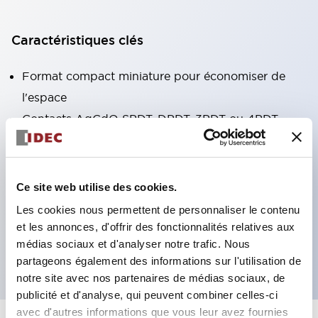
Caractéristiques clés
Format compact miniature pour économiser de
l'espace
Contacts AgCdO SPDT, DPDT, 3PDT ou 4PDT
Haute capacité de commutation (10A)
Choix de bornes enfichables ou de type PCB
Options comprenant un voyant lumineux et un
Ce site web utilise des cookies.
bouton de vérification
Les cookies nous permettent de personnaliser le contenu
Options de montage incluant montage supérieur,
et les annonces, d'offrir des fonctionnalités relatives aux
médias sociaux et d'analyser notre trafic. Nous
socle DIN ou socle de montage sur panneau
partageons également des informations sur l'utilisation de
notre site avec nos partenaires de médias sociaux, de
publicité et d'analyse, qui peuvent combiner celles-ci
avec d'autres informations que vous leur avez fournies