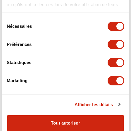
ou qu'ils ont collectées lors de votre utilisation de leurs
+
Spécifications
Tout développer
services.
Electrical Specifications
Sélection
Nécessaires
du
consentement
Electrical Specifications (coil rating)
Préférences
Mechanical Specifications
Statistiques
Marketing
Documents et fichiers
Afficher les détails
Catalogues Et Brochures
Fichiers CAO
Approbations Et 
Tout autoriser
RH Series Power Relays