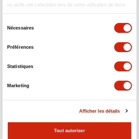
ou qu'ils ont collectées lors de votre utilisation de leurs
+
Spécifications
Tout développer
services.
Electrical Specifications
Sélection
Nécessaires
du
consentement
Electrical Specifications (coil rating)
Préférences
Mechanical Specifications
Statistiques
Marketing
Documents et fichiers
Afficher les détails
Catalogues Et Brochures
Approbations Et Normes
Tout autoriser
RH Series Power Relays