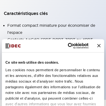
Caractéristiques clés
Format compact miniature pour économiser de
l'espace
Contacts AgCdO SPDT, DPDT, 3PDT ou 4PDT
Haute capacité de commutation (10A)
Choix de bornes enfichables ou de type PCB
Options comprenant un voyant lumineux et un
Ce site web utilise des cookies.
bouton de vérification
Les cookies nous permettent de personnaliser le contenu
Options de montage incluant montage supérieur,
et les annonces, d'offrir des fonctionnalités relatives aux
médias sociaux et d'analyser notre trafic. Nous
socle DIN ou socle de montage sur panneau
partageons également des informations sur l'utilisation de
notre site avec nos partenaires de médias sociaux, de
publicité et d'analyse, qui peuvent combiner celles-ci
avec d'autres informations que vous leur avez fournies