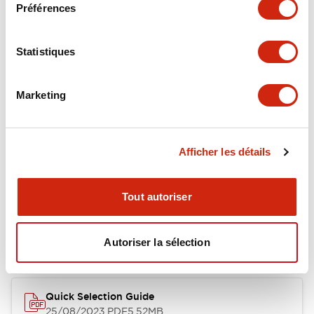
Documents et fichiers
Préférences
Statistiques
Catalogues Et Brochures
Marketing
RH Series Power Relays
12/05/2026
.PDF
450.14KB
Afficher les détails
Tout autoriser
Relay Family Brochure
25/08/2023
.PDF
359.51KB
Autoriser la sélection
Quick Selection Guide
25/08/2023
.PDF
5.52MB