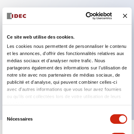
Caractéristiques clés
Format compact miniature pour économiser de
l'espace
Ce site web utilise des cookies.
Contacts AgCdO SPDT, DPDT, 3PDT ou 4PDT
Les cookies nous permettent de personnaliser le contenu
Haute capacité de commutation (10A)
et les annonces, d'offrir des fonctionnalités relatives aux
médias sociaux et d'analyser notre trafic. Nous
Choix de bornes enfichables ou de type PCB
partageons également des informations sur l'utilisation de
Options comprenant un voyant lumineux et un
notre site avec nos partenaires de médias sociaux, de
bouton de vérification
publicité et d'analyse, qui peuvent combiner celles-ci
Options de montage incluant montage supérieur,
avec d'autres informations que vous leur avez fournies
ou qu'ils ont collectées lors de votre utilisation de leurs
socle DIN ou socle de montage sur panneau
services.
Sélection
Nécessaires
du
consentement