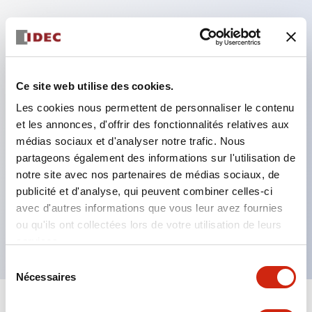
Caractéristiques clés
Format compact miniature pour économiser de
l'espace
Ce site web utilise des cookies.
Contacts AgCdO SPDT, DPDT, 3PDT ou 4PDT
Les cookies nous permettent de personnaliser le contenu
Haute capacité de commutation (10A)
et les annonces, d'offrir des fonctionnalités relatives aux
médias sociaux et d'analyser notre trafic. Nous
Choix de bornes enfichables ou de type PCB
partageons également des informations sur l'utilisation de
Options comprenant un voyant lumineux et un
notre site avec nos partenaires de médias sociaux, de
bouton de vérification
publicité et d'analyse, qui peuvent combiner celles-ci
Options de montage incluant montage supérieur,
avec d'autres informations que vous leur avez fournies
ou qu'ils ont collectées lors de votre utilisation de leurs
socle DIN ou socle de montage sur panneau
services.
Sélection
Nécessaires
du
consentement