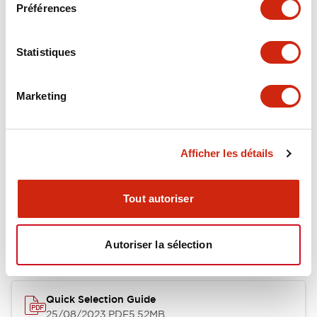
Documents et fichiers
Préférences
Statistiques
Catalogues Et Brochures
Marketing
RH Series Power Relays
12/05/2026
.PDF
450.14KB
Afficher les détails
Tout autoriser
Relay Family Brochure
25/08/2023
.PDF
359.51KB
Autoriser la sélection
Quick Selection Guide
25/08/2023
.PDF
5.52MB