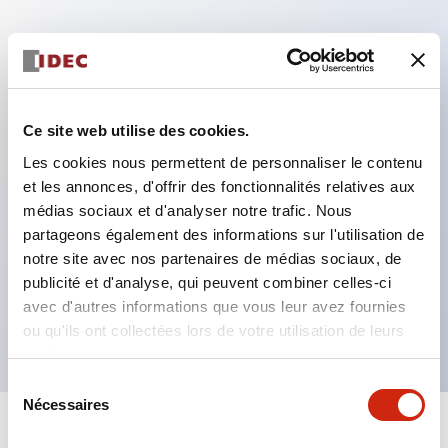
Caractéristiques clés
Modèle DPDT
Ce site web utilise des cookies.
Contacts plaqués or série RY standard
Les cookies nous permettent de personnaliser le contenu
Fiches à lame enfichables ou bornes PCB
et les annonces, d'offrir des fonctionnalités relatives aux
Options comprenant voyant, bouton de contrôle et
médias sociaux et d'analyser notre trafic. Nous
support de montage supérieur
partageons également des informations sur l'utilisation de
Options de montage incluant montage supérieur,
notre site avec nos partenaires de médias sociaux, de
publicité et d'analyse, qui peuvent combiner celles-ci
socle DIN, socle PCB ou socle de montage sur
avec d'autres informations que vous leur avez fournies
panneau
ou qu'ils ont collectées lors de votre utilisation de leurs
services.
Sélection
Nécessaires
du
consentement
+
Spécifications
Tout développer