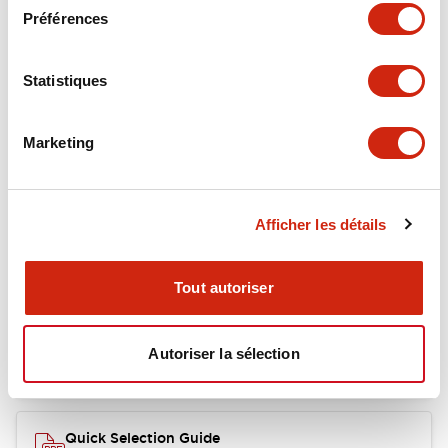
Préférences
Mechanical Specifications
Statistiques
Marketing
Documents et fichiers
Afficher les détails
Catalogues Et Brochures
Fichiers CAO
Tout autoriser
RY Catalog
04/06/2025
.PDF
148.84KB
Autoriser la sélection
Quick Selection Guide