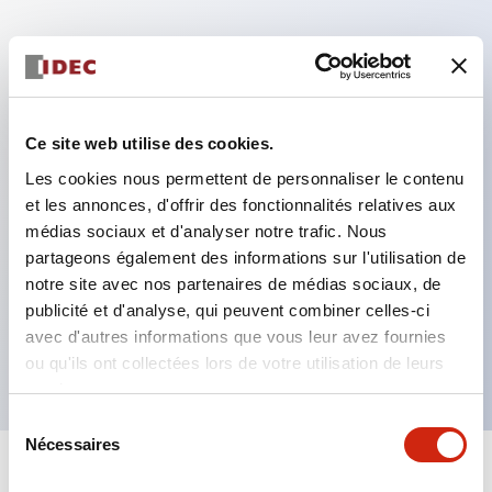
Caractéristiques clés
Modèle DPDT
Ce site web utilise des cookies.
Contacts plaqués or série RY standard
Les cookies nous permettent de personnaliser le contenu
Fiches à lame enfichables ou bornes PCB
et les annonces, d'offrir des fonctionnalités relatives aux
Options comprenant voyant, bouton de contrôle et
médias sociaux et d'analyser notre trafic. Nous
support de montage supérieur
partageons également des informations sur l'utilisation de
Options de montage incluant montage supérieur,
notre site avec nos partenaires de médias sociaux, de
publicité et d'analyse, qui peuvent combiner celles-ci
socle DIN, socle PCB ou socle de montage sur
avec d'autres informations que vous leur avez fournies
panneau
ou qu'ils ont collectées lors de votre utilisation de leurs
services.
Sélection
Nécessaires
du
consentement
+
Spécifications
Tout développer