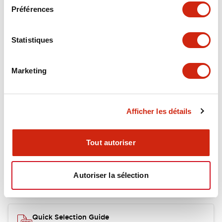
Préférences
Mechanical Specifications
Statistiques
Marketing
Documents et fichiers
Afficher les détails
Catalogues Et Brochures
Fichiers CAO
Tout autoriser
RY Catalog
04/06/2025
.PDF
148.84KB
Autoriser la sélection
Quick Selection Guide