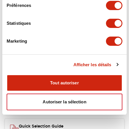
Préférences
Mechanical Specifications
Statistiques
Marketing
Documents et fichiers
Afficher les détails
Catalogues Et Brochures
Fichiers CAO
Tout autoriser
RY Catalog
04/06/2025
.PDF
148.84KB
Autoriser la sélection
Quick Selection Guide