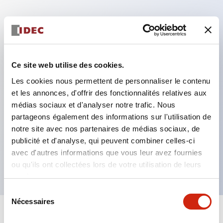
Caractéristiques clés
Modèle DPDT
Ce site web utilise des cookies.
Contacts plaqués or série RY standard
Les cookies nous permettent de personnaliser le contenu
Fiches à lame enfichables ou bornes PCB
et les annonces, d'offrir des fonctionnalités relatives aux
Options comprenant voyant, bouton de contrôle et
médias sociaux et d'analyser notre trafic. Nous
support de montage supérieur
partageons également des informations sur l'utilisation de
Options de montage incluant montage supérieur,
notre site avec nos partenaires de médias sociaux, de
publicité et d'analyse, qui peuvent combiner celles-ci
socle DIN, socle PCB ou socle de montage sur
avec d'autres informations que vous leur avez fournies
panneau
ou qu'ils ont collectées lors de votre utilisation de leurs
services.
Sélection
Nécessaires
du
consentement
+
Spécifications
Tout développer