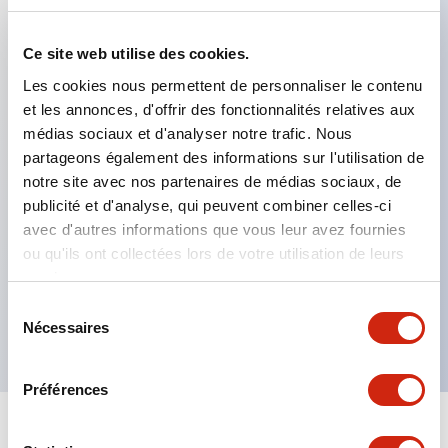
Caractéristiques clés
Ce site web utilise des cookies.
Les cookies nous permettent de personnaliser le contenu
Modèle DPDT
et les annonces, d'offrir des fonctionnalités relatives aux
médias sociaux et d'analyser notre trafic. Nous
Contacts plaqués or série RY standard
partageons également des informations sur l'utilisation de
Fiches à lame enfichables ou bornes PCB
notre site avec nos partenaires de médias sociaux, de
Options comprenant voyant, bouton de contrôle et
publicité et d'analyse, qui peuvent combiner celles-ci
support de montage supérieur
avec d'autres informations que vous leur avez fournies
ou qu'ils ont collectées lors de votre utilisation de leurs
Options de montage incluant montage supérieur,
services.
socle DIN, socle PCB ou socle de montage sur
Sélection
panneau
Nécessaires
du
consentement
Préférences