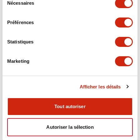
Nécessaires
du
Electrical Specifications
consentement
Préférences
Electrical Specifications (coil rating)
Statistiques
Mechanical Specifications
Marketing
Documents et fichiers
Afficher les détails
Catalogues Et Brochures
Fichiers CAO
Approbations Et 
Tout autoriser
Autoriser la sélection
RY Catalog
04/06/2025
.PDF
148.84KB