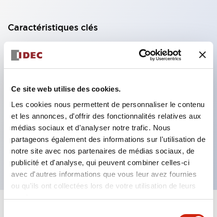
Caractéristiques clés
Modèle DPDT
Contacts plaqués or série RY standard
Fiches à lame enfichables ou bornes PCB
Ce site web utilise des cookies.
Options comprenant voyant, bouton de contrôle et
Les cookies nous permettent de personnaliser le contenu
support de montage supérieur
et les annonces, d'offrir des fonctionnalités relatives aux
Options de montage incluant montage supérieur,
médias sociaux et d'analyser notre trafic. Nous
socle DIN, socle PCB ou socle de montage sur
partageons également des informations sur l'utilisation de
notre site avec nos partenaires de médias sociaux, de
panneau
publicité et d'analyse, qui peuvent combiner celles-ci
avec d'autres informations que vous leur avez fournies
ou qu'ils ont collectées lors de votre utilisation de leurs
services.
+
Spécifications
Sélection
Tout développer