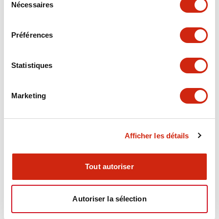
Nécessaires
du
Electrical Specifications
consentement
Préférences
Electrical Specifications (coil rating)
Statistiques
Mechanical Specifications
Marketing
Documents et fichiers
Afficher les détails
Catalogues Et Brochures
Fichiers CAO
Approbations Et 
Tout autoriser
Autoriser la sélection
RY Catalog
04/06/2025
.PDF
148.84KB