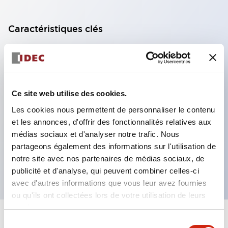
Caractéristiques clés
Modèle DPDT
Contacts plaqués or série RY standard
Fiches à lame enfichables ou bornes PCB
Ce site web utilise des cookies.
Options comprenant voyant, bouton de contrôle et
Les cookies nous permettent de personnaliser le contenu
support de montage supérieur
et les annonces, d'offrir des fonctionnalités relatives aux
Options de montage incluant montage supérieur,
médias sociaux et d'analyser notre trafic. Nous
socle DIN, socle PCB ou socle de montage sur
partageons également des informations sur l'utilisation de
notre site avec nos partenaires de médias sociaux, de
panneau
publicité et d'analyse, qui peuvent combiner celles-ci
avec d'autres informations que vous leur avez fournies
ou qu'ils ont collectées lors de votre utilisation de leurs
services.
+
Spécifications
Sélection
Tout développer