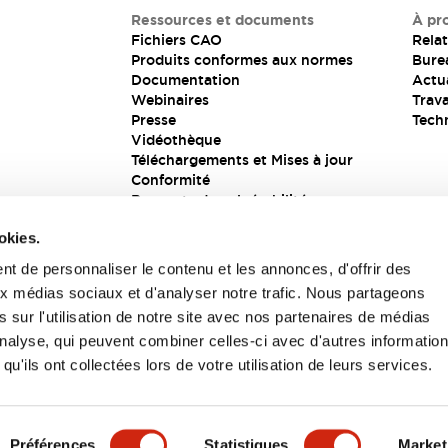
Ressources et documents
À pr
Fichiers CAO
Relat
Produits conformes aux normes
Bure
Documentation
Actua
Webinaires
Trava
Presse
Tech
Vidéothèque
Téléchargements et Mises à jour
Conformité
Rapports de vulnérabilité
Solution de sécurité
okies.
t de personnaliser le contenu et les annonces, d'offrir des
aux médias sociaux et d'analyser notre trafic. Nous partageons
s
 sur l'utilisation de notre site avec nos partenaires de médias
'analyse, qui peuvent combiner celles-ci avec d'autres informatio
qu'ils ont collectées lors de votre utilisation de leurs services.
itions générales
Préférences
Statistiques
Market