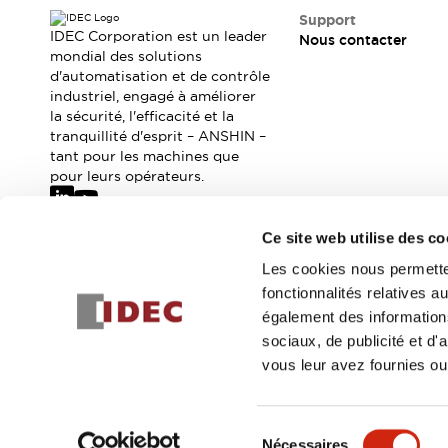
Où acheter
Support
Distributeurs en ligne
IDEC Corporation est un leader
Nous contacter
mondial des solutions
d'automatisation et de contrôle
industriel, engagé à améliorer
la sécurité, l'efficacité et la
tranquillité d'esprit – ANSHIN –
tant pour les machines que
pour leurs opérateurs.
Ce site web utilise des co
Abonnez-vous à notre newsletter
Les cookies nous permetten
fonctionnalités relatives 
Inscrivez-vou
également des informations
sociaux, de publicité et d
vous leur avez fournies ou 
© 2026 IDEC Corporation
Politique de confidentialité
Cond
Sélection
Nécessaires