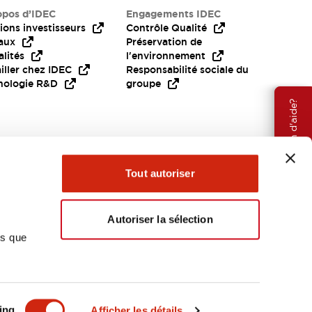
opos d’IDEC
Engagements IDEC
ions investisseurs
Contrôle Qualité
aux
Préservation de
lités
l'environnement
iller chez IDEC
Responsabilité sociale du
nologie R&D
groupe
Besoin d'aide?
Tout autoriser
Autoriser la sélection
ns que
EMEA
ing
Afficher les détails