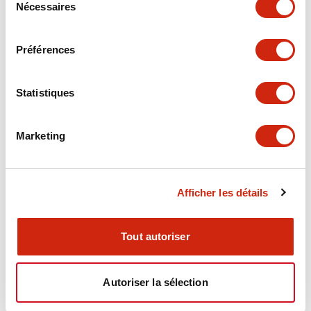
Nécessaires
du
Electrical Specifications
consentement
Préférences
Electrical Specifications (coil rating)
Statistiques
Mechanical Specifications
Marketing
Documents et fichiers
Afficher les détails
Catalogues Et Brochures
Fichiers CAO
Approbations Et 
Tout autoriser
Autoriser la sélection
RY Catalog
04/06/2025
.PDF
148.84KB