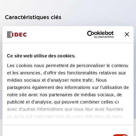
Caractéristiques clés
Modèle DPDT
Contacts plaqués or série RY standard
Fiches à lame enfichables ou bornes PCB
Ce site web utilise des cookies.
Options comprenant voyant, bouton de contrôle et
Les cookies nous permettent de personnaliser le contenu
support de montage supérieur
et les annonces, d'offrir des fonctionnalités relatives aux
Options de montage incluant montage supérieur,
médias sociaux et d'analyser notre trafic. Nous
socle DIN, socle PCB ou socle de montage sur
partageons également des informations sur l'utilisation de
notre site avec nos partenaires de médias sociaux, de
panneau
publicité et d'analyse, qui peuvent combiner celles-ci
avec d'autres informations que vous leur avez fournies
ou qu'ils ont collectées lors de votre utilisation de leurs
services.
+
Spécifications
Sélection
Tout développer