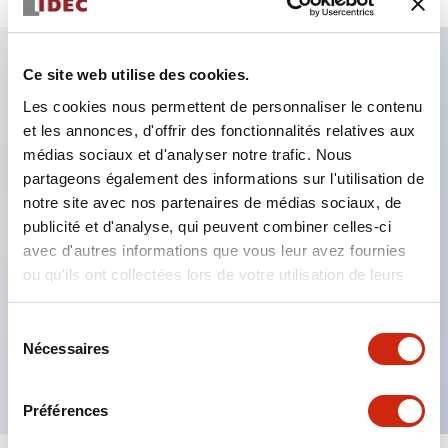
Ce site web utilise des cookies.
Caractéristiques clés
Les cookies nous permettent de personnaliser le contenu
et les annonces, d'offrir des fonctionnalités relatives aux
Relais miniature avec une capacité de contact
médias sociaux et d'analyser notre trafic. Nous
relativement élevée de 5A
partageons également des informations sur l'utilisation de
notre site avec nos partenaires de médias sociaux, de
Conçu pour être compact et léger, adapté non
publicité et d'analyse, qui peuvent combiner celles-ci
seulement pour une intégration dans divers
avec d'autres informations que vous leur avez fournies
équipements, mais aussi pour toutes les
ou qu'ils ont collectées lors de votre utilisation de leurs
applications de contrôle générales
services.
Disponibles avec bornes à souder ou bornes pour
Sélection
Nécessaires
du
circuits imprimés. Tous deux avec 2 pôles
consentement
Préférences