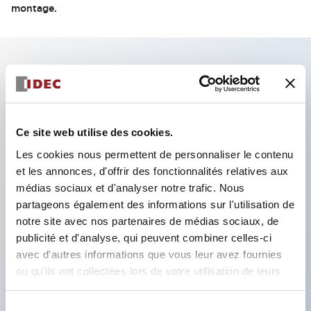
montage.
Caractéristiques clés
Contacts évalués à 10A/250V AC, 10A/30V DC
Ce site web utilise des cookies.
Base octale standard (11 broches) pour la
Les cookies nous permettent de personnaliser le contenu
connexion
et les annonces, d'offrir des fonctionnalités relatives aux
Bobines conçues pour un service continu
médias sociaux et d'analyser notre trafic. Nous
partageons également des informations sur l'utilisation de
Haute résistance aux vibrations et aux chocs
notre site avec nos partenaires de médias sociaux, de
Bouton de vérification manuel double optionnel
publicité et d'analyse, qui peuvent combiner celles-ci
pour le test de circuit
avec d'autres informations que vous leur avez fournies
Double bobine / aimant permanent
ou qu'ils ont collectées lors de votre utilisation de leurs
services.
Sélection