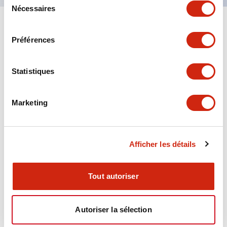
Nécessaires
du
consentement
1
Produits
Filtres
Préférences
Statistiques
Marketing
Afficher les détails
Relais de verrouillage RR2KP
RR2KP-DC125
Tout autoriser
Autoriser la sélection