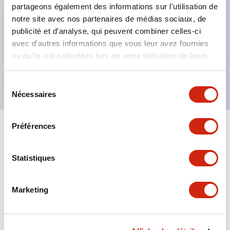
partageons également des informations sur l'utilisation de
Courant nominal de contact de 6 A sur RV8H 6
notre site avec nos partenaires de médias sociaux, de
mm, 8 A sur RV8H-2, 16 A sur RV8H-1
publicité et d'analyse, qui peuvent combiner celles-ci
Température de fonctionnement de -40ºC à 70°C
avec d'autres informations que vous leur avez fournies
pour EMR (-20°C à +60°C pour SSR)
ou qu'ils ont collectées lors de votre utilisation de leurs
services.
Conforme RoHS
Sélection
Nécessaires
du
consentement
Préférences
+
Spécifications
Tout développer
Electrical Specifications (coil rating)
Statistiques
Mechanical Specifications
Marketing