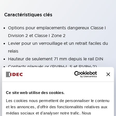
Caractéristiques clés
Options pour emplacements dangereux Classe I
Division 2 et Classe I Zone 2
Levier pour un verrouillage et un retrait faciles du
relais
Hauteur de seulement 71 mm depuis le rail DIN
Contacts plaqués or (RV8H-L S et RV8H-2)
Relais préassemblé et socle de montage DIN
Bornes à vis universelles (plate et Phillips) ou
bornes à ressort disponibles pour toutes les
Ce site web utilise des cookies.
versions
Les cookies nous permettent de personnaliser le contenu
Socle universel AC/DC avec suppression de
et les annonces, d'offrir des fonctionnalités relatives aux
surtension intégrée et LED verte
médias sociaux et d'analyser notre trafic. Nous