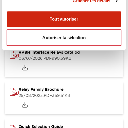
Afficher les détails
Documents et fichiers
Tout autoriser
Catalogues Et Brochures
Fiche Technique
Approbations 
Autoriser la sélection
RV8H Interface Relays Catalog
06/07/2026
.PDF
990.59KB
Relay Family Brochure
25/08/2023
.PDF
359.51KB
Quick Selection Guide