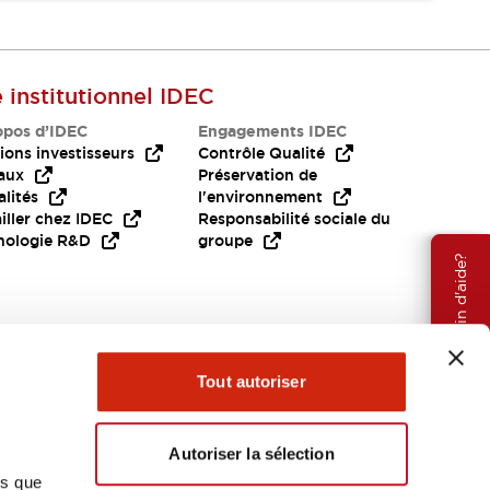
e institutionnel IDEC
opos d’IDEC
Engagements IDEC
ions investisseurs
Contrôle Qualité
aux
Préservation de
lités
l'environnement
iller chez IDEC
Responsabilité sociale du
nologie R&D
groupe
Besoin d'aide?
Tout autoriser
Autoriser la sélection
ns que