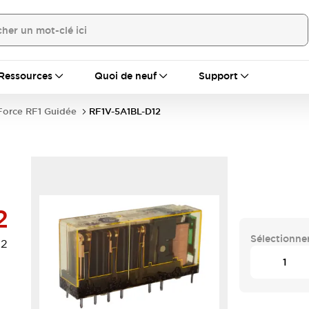
Ressources
Quoi de neuf
Support
Force RF1 Guidée
RF1V-5A1BL-D12
2
Sélectionner
12