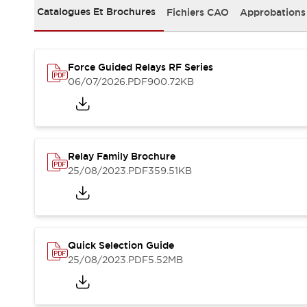
Sécurité Collaborative (Safety 2.0)
Catalogues Et Brochures
Fichiers CAO
Approbations
Lois et normes relatives à la sécurité
Cours sur l'équipement de sécurité
Tout explorer
Tout explorer
Force Guided Relays RF Series
06/07/2026
.PDF
900.72KB
Ressources
Fichiers CAO
Produits conformes aux normes
Documentation
Webinaires
Presse
Vidéothèque
Relay Family Brochure
Téléchargements et Mises à jour
25/08/2023
.PDF
359.51KB
Conformité
Rapports de vulnérabilité
Outils de sélection
Quoi de neuf
Quick Selection Guide
Blog
25/08/2023
.PDF
5.52MB
Événements / Séminaires
Support
Nous contacter