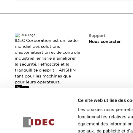
Où acheter
Distributeurs en ligne
Support
IDEC Corporation est un leader
Nous contacter
mondial des solutions
d'automatisation et de contrôle
industriel, engagé à améliorer
la sécurité, l'efficacité et la
tranquillité d'esprit – ANSHIN –
tant pour les machines que
pour leurs opérateurs.
Ce site web utilise des co
Abonnez-vous à notre newsletter
Les cookies nous permetten
fonctionnalités relatives 
Inscrivez-vou
également des informations
sociaux, de publicité et d