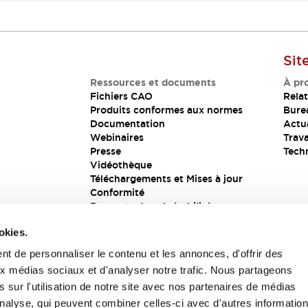
Sit
Ressources et documents
À pr
Fichiers CAO
Relat
Produits conformes aux normes
Bure
Documentation
Actua
Webinaires
Trava
Presse
Tech
Vidéothèque
Téléchargements et Mises à jour
Conformité
Rapports de vulnérabilité
Solution de sécurité
okies.
t de personnaliser le contenu et les annonces, d'offrir des
aux médias sociaux et d'analyser notre trafic. Nous partageons
s
 sur l'utilisation de notre site avec nos partenaires de médias
'analyse, qui peuvent combiner celles-ci avec d'autres informatio