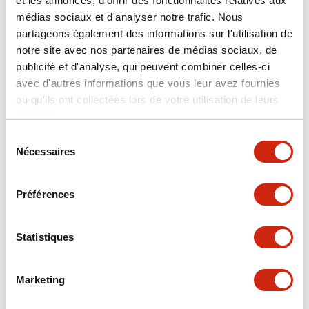
et les annonces, d'offrir des fonctionnalités relatives aux
SJ2S-07LW
SJ2S-05BW
médias sociaux et d'analyser notre trafic. Nous
partageons également des informations sur l'utilisation de
Connecteur DIN anti-pincement
connecteur DIN pour RJ2
pour RJ2
notre site avec nos partenaires de médias sociaux, de
publicité et d'analyse, qui peuvent combiner celles-ci
avec d'autres informations que vous leur avez fournies
ou qu'ils ont collectées lors de votre utilisation de leurs
services.
Sélection
Nécessaires
du
consentement
Préférences
Série SJ
Série SJ
SJ2S-61
SJ2S-07L
Statistiques
Embase à montage PCB, type à vis
Embase à montage DIN anti-
pincement
Marketing