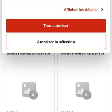
Afficher les détails
Tout autoriser
Série SJ
Série SJ
SJ2S-05B
SJ1S-61
Autoriser la sélection
Embase à montage DIN, type à vis
Embase à montage PCB, type à vis
Série SJ
Série SJ