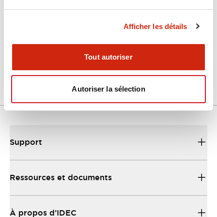
Catalogues Et Brochures
Fichiers CAO
Approbations Et 
Afficher les détails
Force Guided Relays RF Series
Tout autoriser
06/07/2026
.PDF
900.72KB
Autoriser la sélection
Support
Ressources et documents
À propos d’IDEC