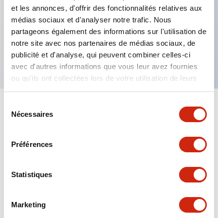
et les annonces, d'offrir des fonctionnalités relatives aux
médias sociaux et d'analyser notre trafic. Nous
Caractéristiques clés
partageons également des informations sur l'utilisation de
notre site avec nos partenaires de médias sociaux, de
Socle à 4 pôles pour montage sur circuit imprimé
publicité et d'analyse, qui peuvent combiner celles-ci
avec d'autres informations que vous leur avez fournies
ou qu'ils ont collectées lors de votre utilisation de leurs
services.
Sélection
+
Spécifications
Tout développer
Nécessaires
du
consentement
Mechanical Specifications
Préférences
Statistiques
Documents et fichiers
Marketing