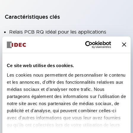
Caractéristiques clés
Relais PCB RQ idéal pour les applications
compactes à courant élevé
Taille compacte : 29 x 12,7 x 15 mm
Capacité de contact : 12A (SPDT) 8A (DPDT) 16A
Ce site web utilise des cookies.
(version haute capacité SPDT)
Les cookies nous permettent de personnaliser le contenu
Longue durée de vie électrique et mécanique
et les annonces, d'offrir des fonctionnalités relatives aux
Durée de vie électrique : 100 000 cycles à charge
médias sociaux et d'analyser notre trafic. Nous
résistive complète
partageons également des informations sur l'utilisation de
Durée de vie mécanique : 10 millions de cycles
notre site avec nos partenaires de médias sociaux, de
publicité et d'analyse, qui peuvent combiner celles-ci
sans charge
avec d'autres informations que vous leur avez fournies
Contacts sans plomb
ou qu'ils ont collectées lors de votre utilisation de leurs
Protégé contre la poussière et le flux de soudure
services.