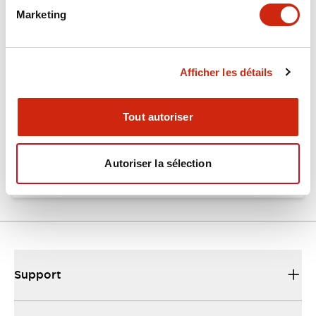
Marketing
GT3 Multi-Function Catalog
09/10/2025
.PDF
457.40KB
Afficher les détails
Tout autoriser
Timers Digest
23/06/2026
.PDF
2.46MB
Autoriser la sélection
Support