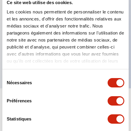
Ce site web utilise des cookies.
Les cookies nous permettent de personnaliser le contenu
Caractéristiques clés
et les annonces, d'offrir des fonctionnalités relatives aux
médias sociaux et d'analyser notre trafic. Nous
Grande variété de fonctions de temporisation
partageons également des informations sur l'utilisation de
LEDs indiquant l’état de l’alimentation et de la
notre site avec nos partenaires de médias sociaux, de
publicité et d'analyse, qui peuvent combiner celles-ci
sortie
avec d'autres informations que vous leur avez fournies
Montable dans des socles ou des panneaux
ou qu'ils ont collectées lors de votre utilisation de leurs
affleurants
services.
Sélection
Nécessaires
du
consentement
Préférences
Documents et fichiers
Statistiques
Catalogues Et Brochures
Fiche Technique