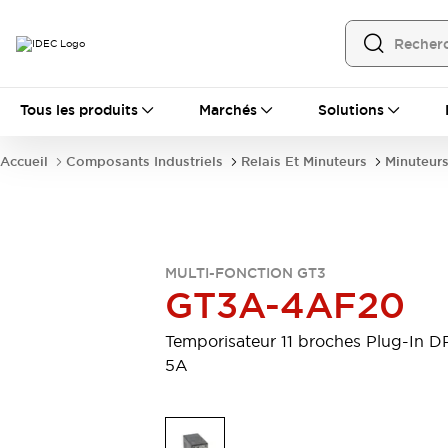
Tous les produits
Tous les produits
Marchés
Solutions
Automatisation
Automate Programmable Industriel (PLC)
Accueil
Composants Industriels
Relais Et Minuteurs
Minuteur
Équipements Ethernet industriels
Interfaces Opérateur
Tout explorer
Composants industriels
Alimentations électriques
Dispositifs de connexion
MULTI-FONCTION GT3
Dispositifs de protection de circuit
GT3A-4AF20
Éclairage LED
Relais et Minuteurs
Tout explorer
Temporisateur 11 broches Plug-In 
Détection
5A
Capteurs
Auto-identification
Tout explorer
Interrupteurs et voyants
Interrupteurs et boutons-poussoirs