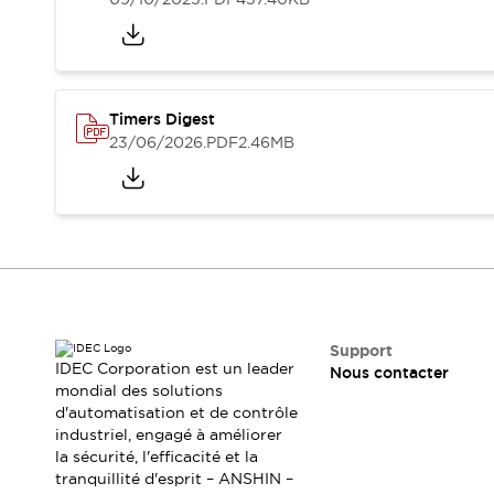
Sécurité Collaborative (Safety 2.0)
Lois et normes relatives à la sécurité
Cours sur l'équipement de sécurité
Tout explorer
Tout explorer
Timers Digest
Ressources
23/06/2026
.PDF
2.46MB
Fichiers CAO
Produits conformes aux normes
Documentation
Webinaires
Presse
Vidéothèque
Téléchargements et Mises à jour
Conformité
Rapports de vulnérabilité
Outils de sélection
Support
IDEC Corporation est un leader
Quoi de neuf
Nous contacter
mondial des solutions
Blog
d'automatisation et de contrôle
Événements / Séminaires
industriel, engagé à améliorer
Support
la sécurité, l'efficacité et la
Nous contacter
tranquillité d'esprit – ANSHIN –