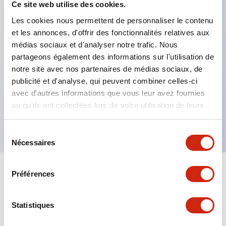
Ce site web utilise des cookies.
Les cookies nous permettent de personnaliser le contenu
Caractéristiques clés
et les annonces, d'offrir des fonctionnalités relatives aux
médias sociaux et d'analyser notre trafic. Nous
Grande variété de fonctions de temporisation
partageons également des informations sur l'utilisation de
LEDs indiquant l’état de l’alimentation et de la
notre site avec nos partenaires de médias sociaux, de
publicité et d'analyse, qui peuvent combiner celles-ci
sortie
avec d'autres informations que vous leur avez fournies
Montable dans des socles ou des panneaux
ou qu'ils ont collectées lors de votre utilisation de leurs
affleurants
services.
Sélection
Nécessaires
du
consentement
Préférences
Documents et fichiers
Statistiques
Catalogues Et Brochures
Fiche Technique