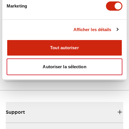
Marketing
GT3 Multi-Function Catalog
09/10/2025
.PDF
457.40KB
Afficher les détails
Tout autoriser
Timers Digest
23/06/2026
.PDF
2.46MB
Autoriser la sélection
Support