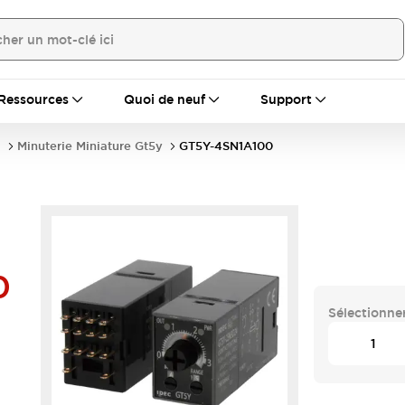
Ressources
Quoi de neuf
Support
s
Minuterie Miniature Gt5y
GT5Y-4SN1A100
0
Sélectionner