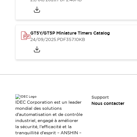
Sécurité Collaborative (Safety 2.0)
Lois et normes relatives à la sécurité
Cours sur l'équipement de sécurité
Tout explorer
Tout explorer
GT5Y/GT5P Miniature Timers Catalog
Ressources
24/09/2025
.PDF
357.10KB
Fichiers CAO
Produits conformes aux normes
Documentation
Webinaires
Presse
Vidéothèque
Téléchargements et Mises à jour
Conformité
Rapports de vulnérabilité
Outils de sélection
Support
IDEC Corporation est un leader
Quoi de neuf
Nous contacter
mondial des solutions
Blog
d'automatisation et de contrôle
Événements / Séminaires
industriel, engagé à améliorer
Support
la sécurité, l'efficacité et la
Nous contacter
tranquillité d'esprit – ANSHIN –