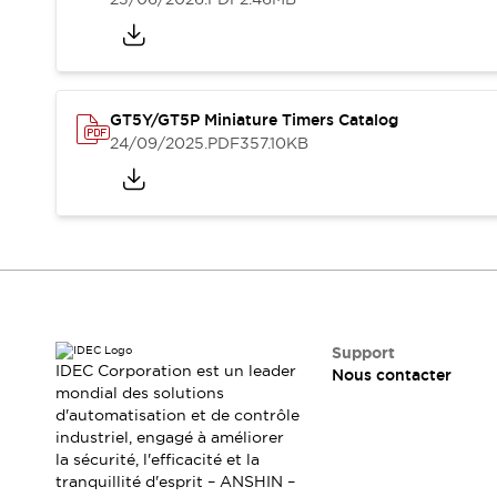
Sécurité Collaborative (Safety 2.0)
Lois et normes relatives à la sécurité
Cours sur l'équipement de sécurité
Tout explorer
Tout explorer
GT5Y/GT5P Miniature Timers Catalog
Ressources
24/09/2025
.PDF
357.10KB
Fichiers CAO
Produits conformes aux normes
Documentation
Webinaires
Presse
Vidéothèque
Téléchargements et Mises à jour
Conformité
Rapports de vulnérabilité
Outils de sélection
Support
IDEC Corporation est un leader
Quoi de neuf
Nous contacter
mondial des solutions
Blog
d'automatisation et de contrôle
Événements / Séminaires
industriel, engagé à améliorer
Support
la sécurité, l'efficacité et la
Nous contacter
tranquillité d'esprit – ANSHIN –