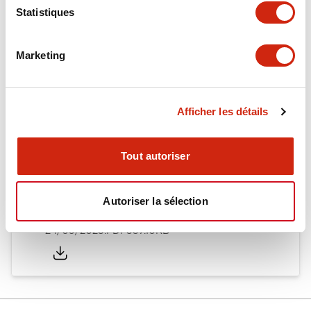
Statistiques
Documents et fichiers
Marketing
Catalogues Et Brochures
Fiche Technique
Approbations 
Afficher les détails
Timers Digest
23/06/2026
.PDF
2.46MB
Tout autoriser
Autoriser la sélection
GT5Y/GT5P Miniature Timers Catalog
24/09/2025
.PDF
357.10KB