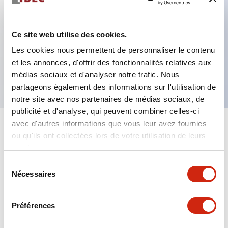
Caractéristiques clés
Ce site web utilise des cookies.
Les cookies nous permettent de personnaliser le contenu
Délai ON DPDT 12VDC 3s/30s/3m/30m
et les annonces, d'offrir des fonctionnalités relatives aux
Contact 5A
médias sociaux et d'analyser notre trafic. Nous
partageons également des informations sur l'utilisation de
notre site avec nos partenaires de médias sociaux, de
publicité et d'analyse, qui peuvent combiner celles-ci
avec d'autres informations que vous leur avez fournies
+
Spécifications
Tout développer
ou qu'ils ont collectées lors de votre utilisation de leurs
services.
Electrical Specifications
Sélection
Nécessaires
du
Mechanical Specifications
consentement
Préférences