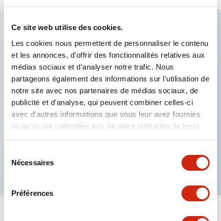
Ce site web utilise des cookies.
Les cookies nous permettent de personnaliser le contenu
Caractéristiques clés
et les annonces, d'offrir des fonctionnalités relatives aux
médias sociaux et d'analyser notre trafic. Nous
DPDT ou SPDT + SPDT instantané
partageons également des informations sur l'utilisation de
Base octale 8 broches
notre site avec nos partenaires de médias sociaux, de
8 plages de temps
publicité et d'analyse, qui peuvent combiner celles-ci
Erreur de répétition ±0,2 % maximum
avec d'autres informations que vous leur avez fournies
ou qu'ils ont collectées lors de votre utilisation de leurs
Grand bouton clair pour un réglage facile
services.
Surveillance instantanée de l'état de
Sélection
fonctionnement par des indicateurs LED
Nécessaires
du
consentement
Préférences