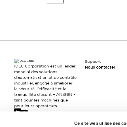
Voyants et buzzers
Tout explorer
Sécurité et protection antidéflagrante
Composants de sécurité
Dispositifs antidéflagrants
Tout explorer
Solutions de Mobilité
Assistance motorisée
Automatisation mobile
Tout explorer
Marchés
AGV/AMR
Support
Mises à jour d’écrans intelligents
IDEC Corporation est un leader
Nous contacter
Mesures de sécurité simples pour les robots mobiles
mondial des solutions
d'automatisation et de contrôle
Sécurité des lignes de production
industriel, engagé à améliorer
Sécurité intelligente pour les angles morts
Tout explorer
la sécurité, l'efficacité et la
Machines-outils
tranquillité d'esprit – ANSHIN –
Alimentation à découpage intelligente
tant pour les machines que
Équipements compacts
pour leurs opérateurs.
Interrupteurs de sécurité intelligents
Commandes d’assentiment à 3 positions
Ce site web utilise des co
Conception de machines-outils intelligentes