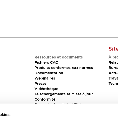
Sit
Ressources et documents
À pr
Fichiers CAO
Relat
Produits conformes aux normes
Bure
Documentation
Actua
Webinaires
Trava
Presse
Tech
Vidéothèque
Téléchargements et Mises à jour
Conformité
Rapports de vulnérabilité
Solution de sécurité
okies.