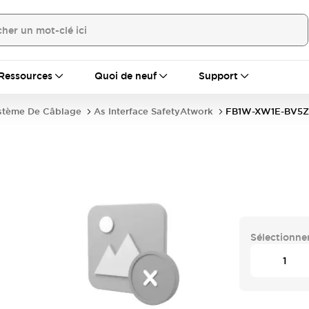
Ressources
Quoi de neuf
Support
stème De Câblage
As Interface SafetyAtwork
FB1W-XW1E-BV5Z
Sélectionner