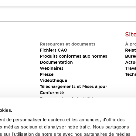
Sit
Ressources et documents
À pr
Fichiers CAO
Relat
Produits conformes aux normes
Bure
Documentation
Actua
Webinaires
Trava
Presse
Tech
Vidéothèque
Téléchargements et Mises à jour
Conformité
Rapports de vulnérabilité
Solution de sécurité
okies.
t de personnaliser le contenu et les annonces, d'offrir des
aux médias sociaux et d'analyser notre trafic. Nous partageons
s
 sur l'utilisation de notre site avec nos partenaires de médias