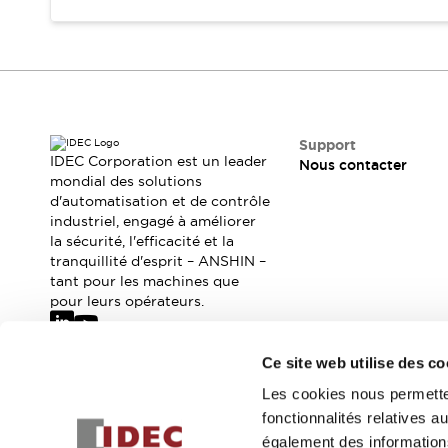
Tout explorer
Robotique
Capteurs de sécurité pour robots
Interrupteurs de sécurité pour robots
Tout explorer
Semi-conducteurs
Équipements compacts
Lecteur de codes
Support
IDEC Corporation est un leader
Pour une traçabilité facile
Nous contacter
mondial des solutions
Remplacement facile des interrupteurs
d'automatisation et de contrôle
Systèmes de traçabilité
industriel, engagé à améliorer
Tableaux électriques conformes aux normes américaines
la sécurité, l'efficacité et la
Tout explorer
tranquillité d'esprit – ANSHIN –
tant pour les machines que
Tout explorer
pour leurs opérateurs.
Solutions
AGVs/AMRs
Ergonomie et Sécurité
IIoT
Solutions sans panneau
Ce site web utilise des co
Abonnez-vous à notre newsletter
Authentication RFID
Les cookies nous permetten
Solutions de sécurité
fonctionnalités relatives 
Inscrivez-vou
Concept de sécurité IDEC
également des informations