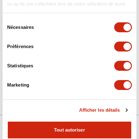
ou qu'ils ont collectées lors de votre utilisation de leurs
services.
Sélection
Nécessaires
du
Documents et fichiers
consentement
Préférences
Approbations Et Normes
Statistiques
FB (CE)
08/05/2026
.PDF
112.20KB
Marketing
Afficher les détails
Tout autoriser
Support