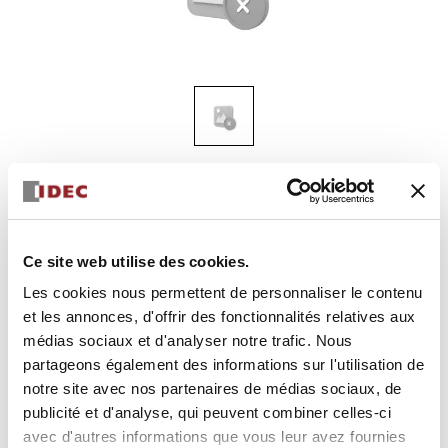
AS-INTERFACE SAFETYATWORK
FB1W-XW1E-BV4Z10C2RH-
Y0-2
Ce site web utilise des cookies.
boîtier d'interrupteur
Les cookies nous permettent de personnaliser le contenu
et les annonces, d'offrir des fonctionnalités relatives aux
médias sociaux et d'analyser notre trafic. Nous
Sélectionner la quantité
partageons également des informations sur l'utilisation de
Ajouter au devis
notre site avec nos partenaires de médias sociaux, de
publicité et d'analyse, qui peuvent combiner celles-ci
avec d'autres informations que vous leur avez fournies