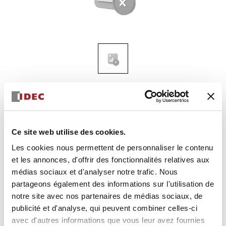
AS-INTERFACE SAFETYATWORK
FB1W-XW1E-BV4Z10C2R-
Y0-2
Ce site web utilise des cookies.
boîtier d'interrupteur
Les cookies nous permettent de personnaliser le contenu
et les annonces, d'offrir des fonctionnalités relatives aux
médias sociaux et d'analyser notre trafic. Nous
Sélectionner la quantité
partageons également des informations sur l'utilisation de
Ajouter au devis
notre site avec nos partenaires de médias sociaux, de
publicité et d'analyse, qui peuvent combiner celles-ci
avec d'autres informations que vous leur avez fournies