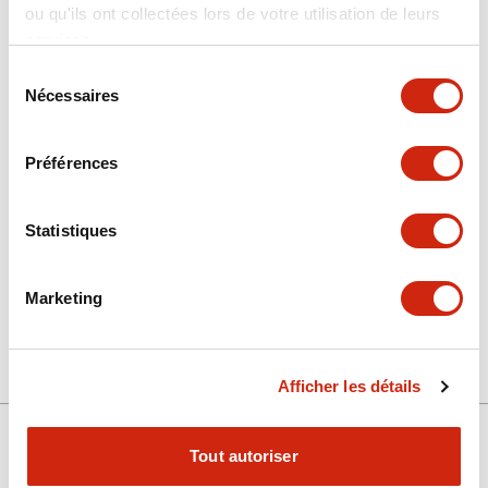
ou qu'ils ont collectées lors de votre utilisation de leurs
services.
Sélection
Nécessaires
du
Documents et fichiers
consentement
Préférences
Approbations Et Normes
Statistiques
FB (CE)
08/05/2026
.PDF
112.20KB
Marketing
Afficher les détails
Tout autoriser
Support