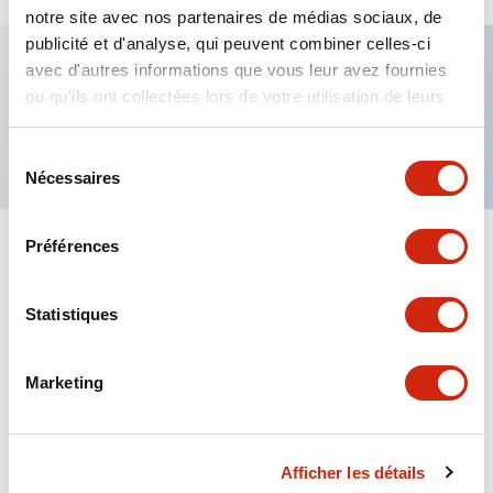
notre site avec nos partenaires de médias sociaux, de
publicité et d'analyse, qui peuvent combiner celles-ci
avec d'autres informations que vous leur avez fournies
ou qu'ils ont collectées lors de votre utilisation de leurs
Caractéristiques clés
services.
Sélection
Nécessaires
du
consentement
Préférences
Documents et fichiers
Statistiques
Catalogues Et Brochures
Approbations Et Normes
Marketing
NRP Catalog
11/04/2024
.PDF
152.02KB
Afficher les détails