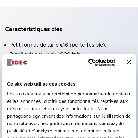
Caractéristiques clés
Petit format de taille φ16 (porte-fusible).
Réutilisable plus de 1000 fois.
Système de montage par encliquetage.
Indication de déclenchement visible d’un coup
d’œil.
Ce site web utilise des cookies.
Large gamme de courants nominaux.
Les cookies nous permettent de personnaliser le contenu
Équipé de contacts auxiliaires permettant une
et les annonces, d'offrir des fonctionnalités relatives aux
médias sociaux et d'analyser notre trafic. Nous
configuration facile des circuits d’alarme et de
partageons également des informations sur l'utilisation de
commande.
notre site avec nos partenaires de médias sociaux, de
Le câblage peut être réalisé par soudure ou
publicité et d'analyse, qui peuvent combiner celles-ci
réceptacle.