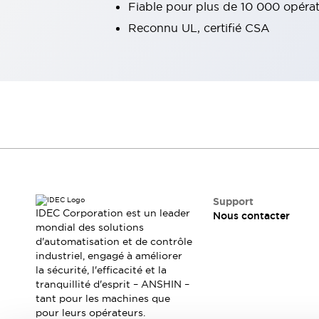
Fiable pour plus de 10 000 opéra
Tout explorer
Reconnu UL, certifié CSA
Robotique
Capteurs de sécurité pour robots
Interrupteurs de sécurité pour robots
Tout explorer
Semi-conducteurs
Équipements compacts
Lecteur de codes
Pour une traçabilité facile
Remplacement facile des interrupteurs
Systèmes de traçabilité
Tableaux électriques conformes aux normes américaines
Tout explorer
Tout explorer
Support
IDEC Corporation est un leader
Nous contacter
Solutions
mondial des solutions
AGVs/AMRs
Ergonomie et Sécurité
d'automatisation et de contrôle
IIoT
Solutions sans panneau
industriel, engagé à améliorer
Authentication RFID
la sécurité, l'efficacité et la
tranquillité d'esprit – ANSHIN –
Solutions de sécurité
tant pour les machines que
Concept de sécurité IDEC
pour leurs opérateurs.