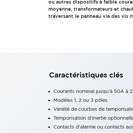
ou autres dispositifs à faible cour
Voyants et buzzers
Tout explorer
moyenne, transformateurs et chau
Sécurité et protection antidéflagrante
traversant le panneau via des vis 
Composants de sécurité
Dispositifs antidéflagrants
Tout explorer
Solutions de Mobilité
Assistance motorisée
Automatisation mobile
Tout explorer
Marchés
AGV/AMR
Mises à jour d’écrans intelligents
Caractéristiques clés
Mesures de sécurité simples pour les robots mobiles
Sécurité des lignes de production
Sécurité intelligente pour les angles morts
Tout explorer
Courants nominal jusqu'à 50A à
Machines-outils
Modèles 1, 2 ou 3 pôles
Alimentation à découpage intelligente
Variété de courbes de temporisat
Équipements compacts
Interrupteurs de sécurité intelligents
Temporisation d'inertie optionnel
Commandes d’assentiment à 3 positions
Contacts d'alarme ou contacts auxi
Conception de machines-outils intelligentes