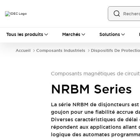
Tous les produits
Tous les produits
Marchés
Solutions
Automatisation
Automate Programmable Industriel (PLC)
Accueil
Composants Industriels
Dispositifs De Protectio
Équipements Ethernet industriels
Interfaces Opérateur
Tout explorer
Composants industriels
Composants magnétiques de circuit
Alimentations électriques
Dispositifs de connexion
NRBM Series
Dispositifs de protection de circuit
Éclairage LED
Relais et Minuteurs
La série NRBM de disjoncteurs est
Tout explorer
goujon pour une fiabilité accrue da
Détection
Diverses caractéristiques de délai
Capteurs
Auto-identification
Tout explorer
répondent aux applications allant 
Interrupteurs et voyants
logique des automates programmabl
Interrupteurs et boutons-poussoirs