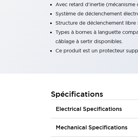
Avec retard d'inertie (mécanisme d
Tout explorer
Robotique
Système de déclenchement électr
Capteurs de sécurité pour robots
Structure de déclenchement libre 
Interrupteurs de sécurité pour robots
Tout explorer
Types à bornes à languette compat
Semi-conducteurs
câblage à sertir disponibles.
Équipements compacts
Lecteur de codes
Pour une traçabilité facile
Ce produit est un protecteur supp
Remplacement facile des interrupteurs
Systèmes de traçabilité
Tableaux électriques conformes aux normes américaines
Tout explorer
Tout explorer
Spécifications
Solutions
AGVs/AMRs
Ergonomie et Sécurité
Electrical Specifications
IIoT
Solutions sans panneau
Authentication RFID
Solutions de sécurité
Mechanical Specifications
Concept de sécurité IDEC