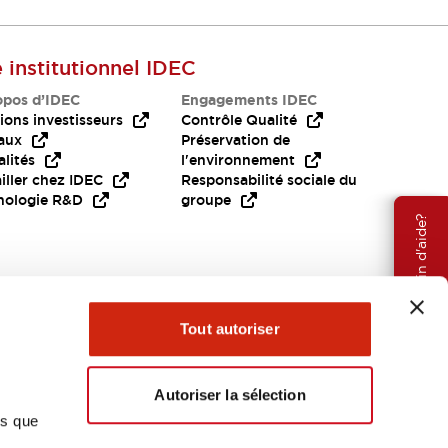
e institutionnel IDEC
opos d’IDEC
Engagements IDEC
ions investisseurs
Contrôle Qualité
aux
Préservation de
lités
l'environnement
iller chez IDEC
Responsabilité sociale du
nologie R&D
groupe
Besoin d'aide?
Tout autoriser
Autoriser la sélection
ns que