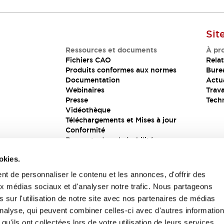
Sit
Ressources et documents
À pr
Fichiers CAO
Relat
Produits conformes aux normes
Bure
Documentation
Actua
Webinaires
Trava
Presse
Tech
Vidéothèque
Téléchargements et Mises à jour
Conformité
Rapports de vulnérabilité
Solution de sécurité
okies.
t de personnaliser le contenu et les annonces, d'offrir des
aux médias sociaux et d'analyser notre trafic. Nous partageons
s
 sur l'utilisation de notre site avec nos partenaires de médias
'analyse, qui peuvent combiner celles-ci avec d'autres informatio
qu'ils ont collectées lors de votre utilisation de leurs services.