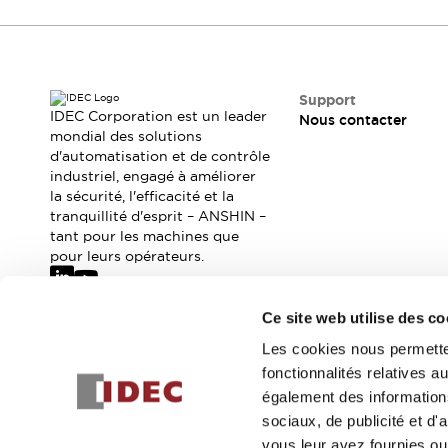
Où acheter
Distributeurs en ligne
Support
IDEC Corporation est un leader
Nous contacter
mondial des solutions
d'automatisation et de contrôle
industriel, engagé à améliorer
la sécurité, l'efficacité et la
tranquillité d'esprit – ANSHIN –
tant pour les machines que
pour leurs opérateurs.
Ce site web utilise des co
Abonnez-vous à notre newsletter
Les cookies nous permetten
fonctionnalités relatives 
Inscrivez-vou
également des informations
sociaux, de publicité et d
vous leur avez fournies ou 