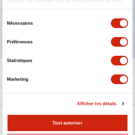
ou qu'ils ont collectées lors de votre utilisation de leurs
services.
Caractéristiques clés
Sélection
Nécessaires
du
Ressort à fil pour tire-câble pour prise à montage
consentement
DIN RR3PA
Préférences
Statistiques
+
Spécifications
Tout développer
Marketing
Mechanical Specifications
Afficher les détails
Tout autoriser
Support