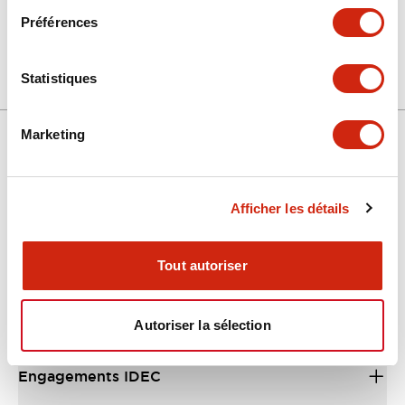
+
Spécifications
Tout développer
Préférences
Mechanical Specifications
Statistiques
Marketing
Support
Afficher les détails
Ressources et documents
Tout autoriser
À propos d’IDEC
Autoriser la sélection
Engagements IDEC