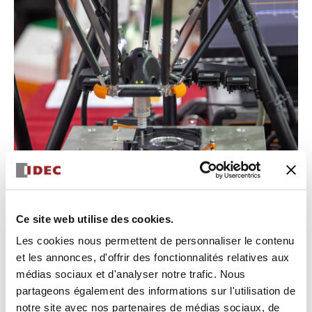
Ce site web utilise des cookies.
Les cookies nous permettent de personnaliser le contenu
La solution que nous avons apportée :
et les annonces, d'offrir des fonctionnalités relatives aux
L’évaluation a mis en évidence la nécessité d’une IHM
médias sociaux et d'analyser notre trafic. Nous
reprogrammable robuste capable de traiter les demandes
partageons également des informations sur l'utilisation de
de personnalisation tout en étant apte à supporter de
futures capacités de gestion de données et de diagnostic
notre site avec nos partenaires de médias sociaux, de