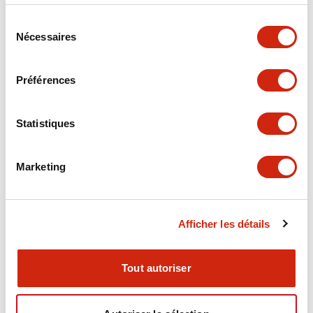
services.
Sélection
Nécessaires
du
consentement
Préférences
Safety Commander™ par IDEC: HT3P (en haut) et
Statistiques
HT4P (en bas)
Marketing
Afficher les détails
Tout autoriser