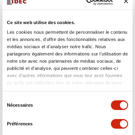
pare-chocs » s’est révélée déterminante en vue
d’obtenir l’esthétique souhaitée. La sélection du
produit final étant conditionnée à l’existence d’une
forme arrondie, notre proposition s’est articulée
Ce site web utilise des cookies.
autour de la variante HK2D : capable d’atteindre un
rayon de courbure minimal de R80, ce bord sensible
Les cookies nous permettent de personnaliser le contenu
se trouvait donc parfaitement adapté aux exigences
et les annonces, d'offrir des fonctionnalités relatives aux
du projet.
médias sociaux et d'analyser notre trafic. Nous
partageons également des informations sur l'utilisation de
Par la suite, soucieux que le bord sensible garantisse
notre site avec nos partenaires de médias sociaux, de
un fonctionnement sûr, nous avons choisi le relais de
publicité et d'analyse, qui peuvent combiner celles-ci
sécurité IDEC HR6S en guise d’interface. Cette
avec d'autres informations que vous leur avez fournies
solution permettait de raccorder le bord sensible
ou qu'ils ont collectées lors de votre utilisation de leurs
(dans sa configuration 4 fils) au relais et d’atteindre
services.
ainsi le niveau de performance de sécurité (PLd)
exigé.
Sélection
Chaque AMR dispose en définitive aujourd’hui de
Nécessaires
du
quatre bords sensibles, dont chacun est relié en série
consentement
et interfacé avec le relais de sécurité IDEC HR6S.
Préférences