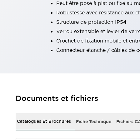
Peut être posé à plat ou fixé au m
Tout explorer
Robustesse avec résistance aux c
Robotique
Capteurs de sécurité pour robots
Structure de protection IP54
Interrupteurs de sécurité pour robots
Tout explorer
Verrou extensible et levier de verr
Semi-conducteurs
Crochet de fixation mobile et entr
Équipements compacts
Lecteur de codes
Connecteur étanche / câbles de con
Pour une traçabilité facile
Remplacement facile des interrupteurs
Systèmes de traçabilité
Tableaux électriques conformes aux normes américaines
Tout explorer
Tout explorer
Solutions
Documents et fichiers
AGVs/AMRs
Ergonomie et Sécurité
IIoT
Solutions sans panneau
Authentication RFID
Catalogues Et Brochures
Fiche Technique
Fichiers C
Solutions de sécurité
Concept de sécurité IDEC