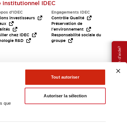
e institutionnel IDEC
opos d’IDEC
Engagements IDEC
ions investisseurs
Contrôle Qualité
aux
Préservation de
lités
l'environnement
iller chez IDEC
Responsabilité sociale du
nologie R&D
groupe
Besoin d'aide?
Tout autoriser
Autoriser la sélection
ns que
EMEA