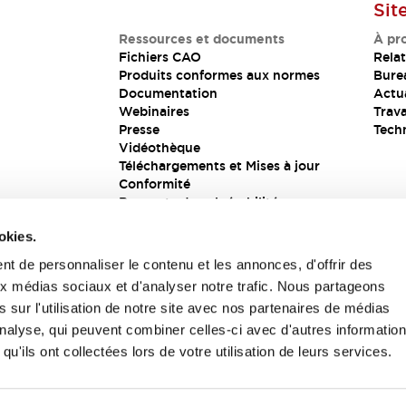
Sit
Ressources et documents
À pr
Fichiers CAO
Relat
Produits conformes aux normes
Bure
Documentation
Actua
Webinaires
Trava
Presse
Tech
Vidéothèque
Téléchargements et Mises à jour
Conformité
Rapports de vulnérabilité
Solution de sécurité
okies.
t de personnaliser le contenu et les annonces, d'offrir des
aux médias sociaux et d'analyser notre trafic. Nous partageons
s
 sur l'utilisation de notre site avec nos partenaires de médias
'analyse, qui peuvent combiner celles-ci avec d'autres informatio
qu'ils ont collectées lors de votre utilisation de leurs services.
itions générales