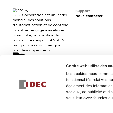
Où acheter
Distributeurs en ligne
Support
IDEC Corporation est un leader
Nous contacter
mondial des solutions
d'automatisation et de contrôle
industriel, engagé à améliorer
la sécurité, l'efficacité et la
tranquillité d'esprit – ANSHIN –
tant pour les machines que
pour leurs opérateurs.
Ce site web utilise des co
Abonnez-vous à notre newsletter
Les cookies nous permetten
fonctionnalités relatives 
Inscrivez-vou
également des informations
sociaux, de publicité et d
vous leur avez fournies ou 
© 2026 IDEC Corporation
Politique de confidentialité
Cond