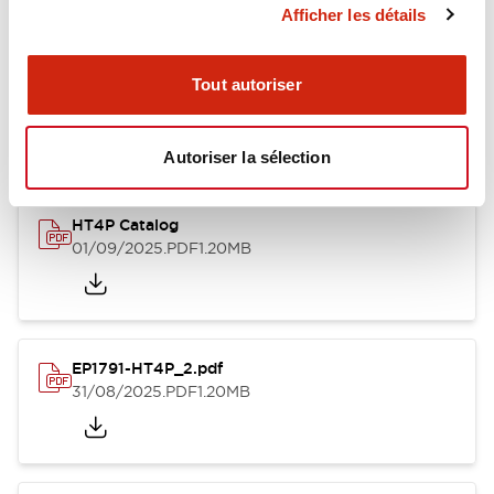
Afficher les détails
Documents et fichiers
Tout autoriser
Catalogues Et Brochures
Fiche Technique
Fichiers CAO
Autoriser la sélection
HT4P Catalog
01/09/2025
.PDF
1.20MB
EP1791-HT4P_2.pdf
31/08/2025
.PDF
1.20MB