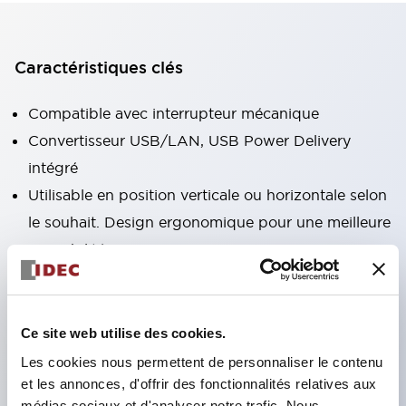
Caractéristiques clés
Compatible avec interrupteur mécanique
Convertisseur USB/LAN, USB Power Delivery
intégré
Utilisable en position verticale ou horizontale selon
le souhait. Design ergonomique pour une meilleure
maniabilité
Fixation facile des dispositifs de sécurité sur
tablettes de 10 à 13 pouces
Interrupteur bouton-poussoir d'arrêt d'urgence
Ce site web utilise des cookies.
éclairé, interrupteur à 3 positions avec fonction
Les cookies nous permettent de personnaliser le contenu
et les annonces, d'offrir des fonctionnalités relatives aux
d'activation
médias sociaux et d'analyser notre trafic. Nous